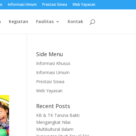
us
Informasi Umum
Prestasi Siswa
Web Yayasan
h
Kegiatan
Fasilitas
Kontak
Side Menu
Informasi Khusus
Informasi Umum
Prestasi Siswa
Web Yayasan
Recent Posts
KB & TK Taruna Bakti
Mengangkat Nilai
Multikultural dalam