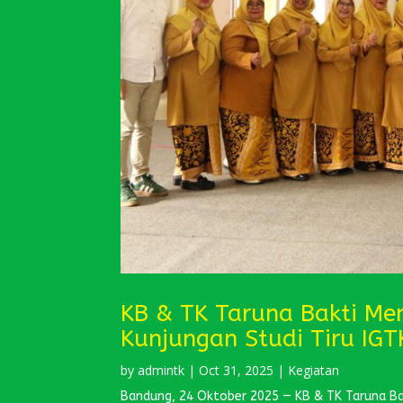
KB & TK Taruna Bakti Me
Kunjungan Studi Tiru IG
by
admintk
|
Oct 31, 2025
|
Kegiatan
Bandung, 24 Oktober 2025 — KB & TK Taruna B