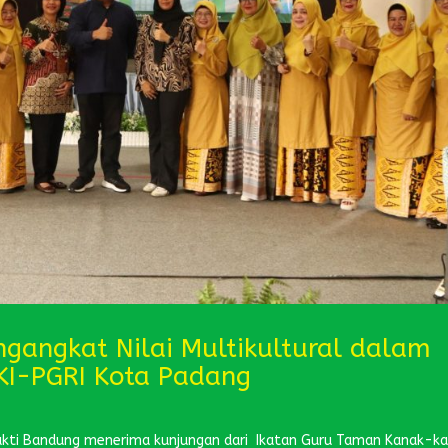
ngangkat Nilai Multikultural dalam
TKI-PGRI Kota Padang
akti Bandung menerima kunjungan dari Ikatan Guru Taman Kanak-k