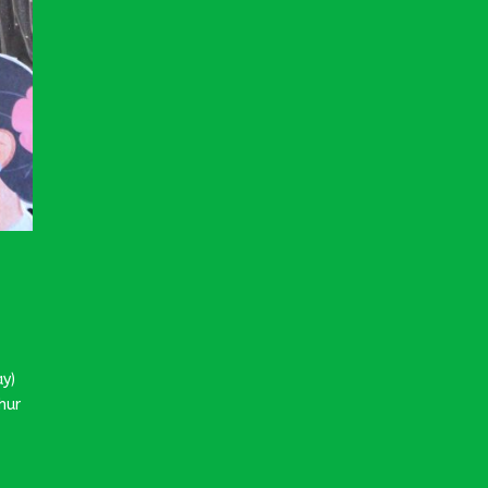
ay)
hur