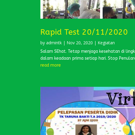
Rapid Test 20/11/2020
by
admintk
|
Nov 20, 2020
|
Kegiatan
Salam SEhat. Tetap menjaga kesehatan di ling
dalam keadaan prima setiap hari. Stop Penular
read more