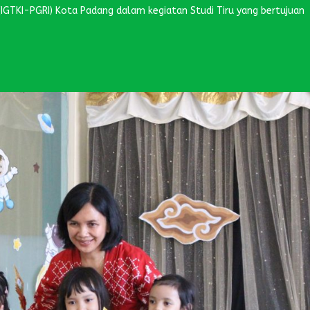
(IGTKI-PGRI) Kota Padang dalam kegiatan Studi Tiru yang bertujuan