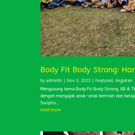
Body Fit Body Strong: Ha
by
admintk
|
Nov 3, 2023
|
Featured
,
Kegiatan
Mengusung tema Body Fit Body Strong, KB & TK
dengan mengajak anak-anak bermain dan belaj
Sucipto...
read more